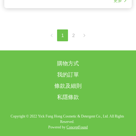
更多
1
2
購物方式
我的訂單
條款及細則
私隱條款
Copyright © 2022 Yick Fung Hong Cosmetic & Detergent Co., Ltd. All Rights
Reserved.
Powered by
ConceptFound